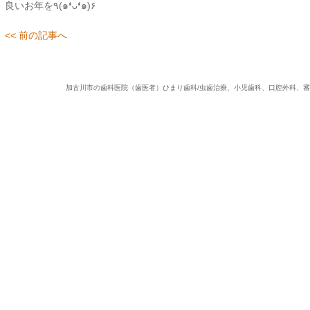
良いお年を٩(๑❛ᴗ❛๑)۶
<< 前の記事へ
加古川市の歯科医院（歯医者）ひまり歯科/虫歯治療、小児歯科、口腔外科、