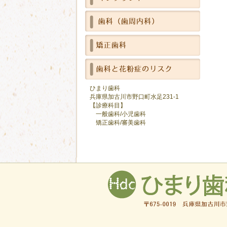
ひまり歯科
兵庫県加古川市野口町水足231-1
【診療科目】
一般歯科/小児歯科
矯正歯科/審美歯科