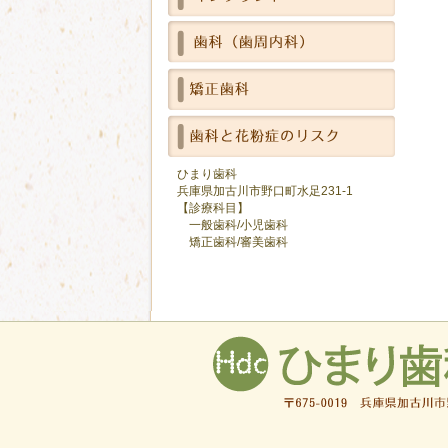
ひまり歯科
兵庫県加古川市野口町水足231-1
【診療科目】
一般歯科/小児歯科
矯正歯科/審美歯科