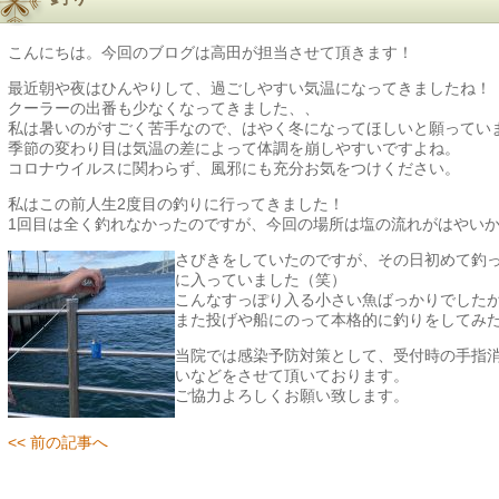
こんにちは。今回のブログは高田が担当させて頂きます！
最近朝や夜はひんやりして、過ごしやすい気温になってきましたね！
クーラーの出番も少なくなってきました、、
私は暑いのがすごく苦手なので、はやく冬になってほしいと願ってい
季節の変わり目は気温の差によって体調を崩しやすいですよね。
コロナウイルスに関わらず、風邪にも充分お気をつけください。
私はこの前人生2度目の釣りに行ってきました！
1回目は全く釣れなかったのですが、今回の場所は塩の流れがはやい
さびきをしていたのですが、その日初めて釣
に入っていました（笑）
こんなすっぽり入る小さい魚ばっかりでした
また投げや船にのって本格的に釣りをしてみ
当院では感染予防対策として、受付時の手指
いなどをさせて頂いております。
ご協力よろしくお願い致します。
<< 前の記事へ