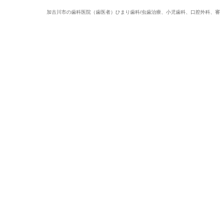
加古川市の歯科医院（歯医者）ひまり歯科/虫歯治療、小児歯科、口腔外科、