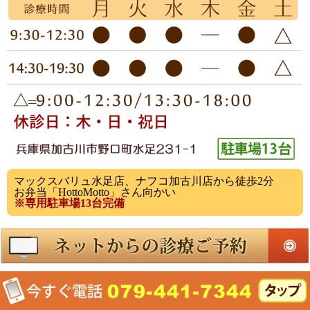
マックスバリュ水足店、ナフコ加古川店から徒歩2分
お弁当「HottoMotto」さん向かい
※専用駐車場13台完備