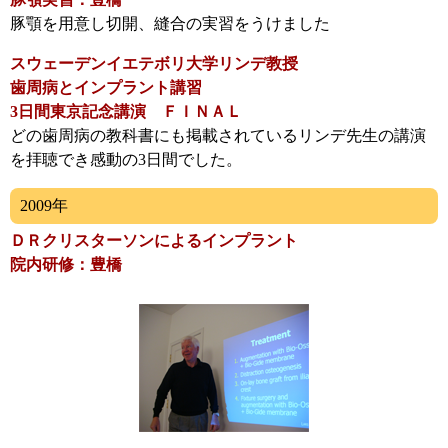
豚顎を用意し切開、縫合の実習をうけました
スウェーデンイエテボリ大学リンデ教授
歯周病とインプラント講習
3日間東京記念講演 ＦＩＮＡＬ
どの歯周病の教科書にも掲載されているリンデ先生の講演
を拝聴でき感動の3日間でした。
2009年
ＤＲクリスターソンによるインプラント
院内研修：豊橋