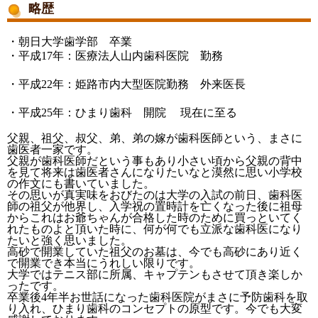
略歴
・朝日大学歯学部 卒業
・平成17年：医療法人山内歯科医院 勤務
・平成22年：姫路市内大型医院勤務 外来医長
・平成25年：ひまり歯科 開院 現在に至る
父親、祖父、叔父、弟、弟の嫁が歯科医師という、まさに
歯医者一家です。
父親が歯科医師だという事もあり小さい頃から父親の背中
を見て将来は歯医者さんになりたいなと漠然に思い小学校
の作文にも書いていました。
その思いが真実味をおびたのは大学の入試の前日、歯科医
師の祖父が他界し、入学祝の置時計を亡くなった後に祖母
からこれはお爺ちゃんが合格した時のために買っといてく
れたものよと頂いた時に、何が何でも立派な歯科医になり
たいと強く思いました。
高砂で開業していた祖父のお墓は、今でも高砂にあり近く
で開業でき本当にうれしい限りです。
大学ではテニス部に所属、キャプテンもさせて頂き楽しか
ったです。
卒業後4年半お世話になった歯科医院がまさに予防歯科を取
り入れ、ひまり歯科のコンセプトの原型です。今でも大変